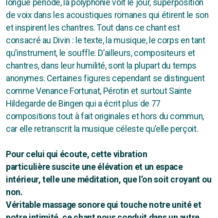
longue période, la polyphonie voit le jour, superposition
de voix dans les acoustiques romanes qui étirent le son
Le Chant des Possibles
et inspirent les chantres. Tout dans ce chant est
consacré au Divin : le texte, la musique, le corps en tant
qu’instrument, le souffle. D’ailleurs, compositeurs et
chantres, dans leur humilité, sont la plupart du temps
Chant Prénatal
anonymes. Certaines figures cependant se distinguent
comme Venance Fortunat, Pérotin et surtout Sainte
Porteuse de vie
Hildegarde de Bingen qui a écrit plus de 77
compositions tout à fait originales et hors du commun,
L'école des Papas
car elle retranscrit la musique céleste qu’elle perçoit.
Pour celui qui écoute, cette vibration
particuli
è
re
suscite
une élévation et un espace
Atelier
intérieur, telle une méditation, que l
’
on soit croyant ou
Stages
non.
Véritable massage sonore qui touche notre unité et
Concert
notre intimité, ce chant nous conduit dans un autre