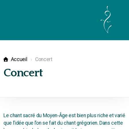
Cours & Ateliers voix
Accueil
Concert
Prise de parole en public
Concert
Méditation Sonore
Stages
1-Être soi dans sa voix
Le chant sacré du Moyen-Âge est bien plus riche et varié
2-Voix & Mouvement
que l’idée que l’on se fait du chant grégorien. Dans cette
3-Le Chant Intérieur