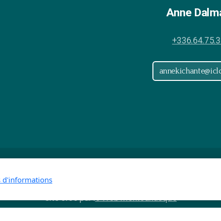
Anne Dalm
+336.64.75.3
annekichante@ic
Copyright, tous droits réservés le Lab'Oratoire 2026
s d'informations
Site créé par l
e Web Mentounasque