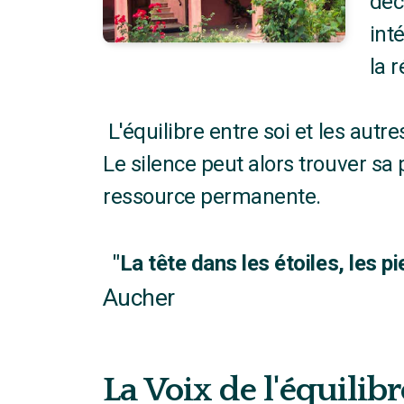
déc
int
la r
L'équilibre entre soi et les autr
Le silence peut alors trouver sa 
ressource permanente.
"La t
ête dans les étoiles, les p
Aucher
La Voix de l'équilibr