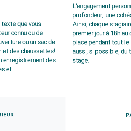
L’engagement personn
profondeur, une cohés
n texte que vous
Ainsi, chaque stagiai
uteur connu ou de
premier jour à 18h au d
uverture ou un sac de
place pendant tout l
ur et des chaussettes!
aussi, si possible, du
un enregistrement des
stage.
es et
RIEUR
P