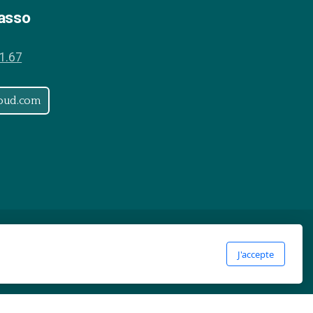
asso
1.67
loud.com
J'accepte