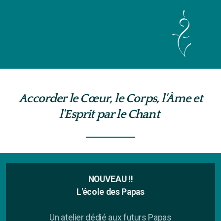
Cours & Ateliers voix
Accorder le Cœur, le Corps, l'Âme et
Prise de parole en public
l'Esprit par le Chant
Méditation Sonore
Stages
1-Être soi dans sa voix
NOUVEAU !!
L'école des Papas
2-Voix & Mouvement
Un atelier dédié aux futurs Papas
3-Le Chant Intérieur