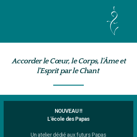
Cours & Ateliers voix
Accorder le Cœur, le Corps, l'Âme et
Prise de parole en public
l'Esprit par le Chant
Méditation Sonore
Stages
1-Être soi dans sa voix
NOUVEAU !!
L'école des Papas
2-Voix & Mouvement
Un atelier dédié aux futurs Papas
3-Le Chant Intérieur