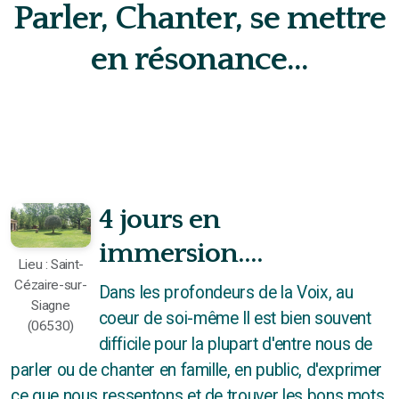
Parler, Chanter, se mettre
Le Chant des Possibles
en résonance...
Chant Prénatal
Porteuse de vie
4 jours en
L'école des Papas
immersion....
Lieu : Saint-
Cézaire-sur-
Dans les profondeurs de la Voix, au
Siagne
Atelier
coeur de soi-même Il est bien souvent
(06530)
difficile pour la plupart d'entre nous de
Stages
parler ou de chanter en famille, en public, d'exprimer
Concert
ce que nous ressentons et de trouver les bons mots.