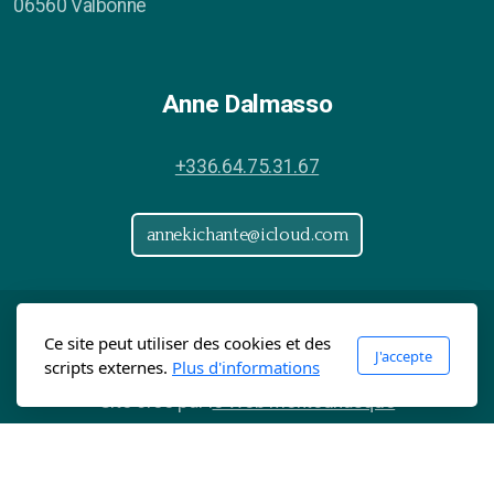
06560 Valbonne
Anne Dalmasso
+336.64.75.31.67
annekichante@icloud.com
Copyright, tous droits réservés le Lab'Oratoire 2026
Ce site peut utiliser des cookies et des
J'accepte
scripts externes.
Plus d'informations
Site créé par l
e Web Mentounasque